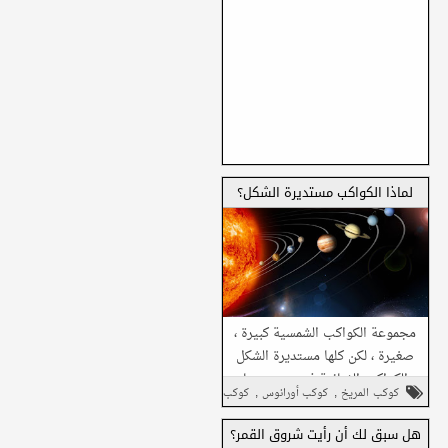
لماذا الكواكب مستديرة الشكل؟
مجموعة الكواكب الشمسية كبيرة ،
صغيرة ، لكن كلها مستديرة الشكل
الكواكب الثمانية في مجموعتنا
,
,
كوكب المريخ
كوكب أورانوس
كوكب
الشمسية لديها إختلافات عديدة،
,
,
,
,
فهي بأحجام م...
زحل
كوكب عطارد
كوكب نبتون
مقالات
هل سبق لك أن رأيت شروق القمر؟