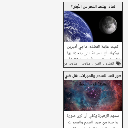
,
1905،...
والتكنولوجيا
مقالات عن الفضاء
لماذا يبتعد القمر عن الأرض؟
شارك على تويتر
شارك هذا مع
شارك في واتساب
أصدقائك
كتبت عالِمة الفضاء، ماجي أديرين
بوكوك، أنّ السرعة التي يتحرّك بها
القمر مُبتعِدًا عن الأرض، بإمكانها أن
,
,
,
الفضاء
القمر
مقالات
مقالات عن
تؤثِّر على الحياة الموجودة على...
شارك على فيسبوك
الفضاء
صور ناسا للسدم والمجرات.. هل هي
شارك على تويتر
معدلة أم مرسومة
شارك هذا مع
شارك في واتساب
أصدقائك
سديم الزهيرة يكفي أن ترى صورة
واحدة من صور السدم والمجرات