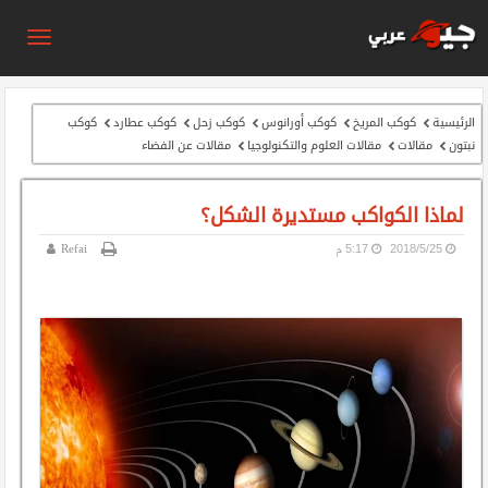
الرئيسية
كوكب المريخ
كوكب أورانوس
كوكب زحل
كوكب عطارد
كوكب
نبتون
مقالات
مقالات العلوم والتكنولوجيا
مقالات عن الفضاء
لماذا الكواكب مستديرة الشكل؟
25‏/5‏/2018
5:17 م
Refai