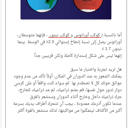
أما بالنسبة لـ
كوكب أورانوس
و
كوكب نبتون
، فإنهما متوسطان،
أورانوس يصل إلى نسبة إنتفاخ إستوائي 2.3٪ في الوسط. بينما
نبتون 1.7 ٪.
إنهما ليس على شكل إستدارة كاملة ولكن قريبين جداً.
هل تريد تجربة واختبار ما سبق
يمكنك الشعور به عند الدوران في المكان، أولاً تأكد من عدم وجود
عوائق حولك كل لا تصطدم بها. ثم سواء كنت واقفاً أو على كرسي
دوار تدور حول نفسها، قم بضم ذراعيك، ثم مد ذراعيك للخارج،
حرك ذراعيك داخل وخارج أثناء الدوران وستشعر بالفرق.
عندما تكون أذرعك ممدودة ، يجب أن تتحرك أطراف يديك بسرعة
أكبر من الأكتاف ليتمكّنوا من مواكبتها، لذلك ستشعر بالقوة أكثر.