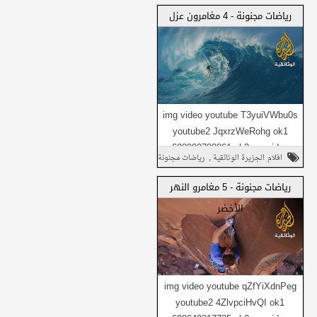
,
وثائقي
شارك على تويتر
رياضات مجنونة - 4 مغامرون عزل
شارك هذا مع
شارك في واتساب
أصدقائك
img video youtube T3yuiVWbu0s
youtube2 JqxrzWeRohg ok1
698909788861 ok2 no_video
شارك على فيسبوك
,
افلام الجزيرة الوثائقية
رياضات مجنونة
Daily1 no_video Daily...
,
وثائقي
شارك على تويتر
رياضات مجنونة - 5 مغامرو النهر
الأخضر
شارك هذا مع
شارك في واتساب
أصدقائك
img video youtube qZfYiXdnPeg
youtube2 4ZlvpciHvQI ok1