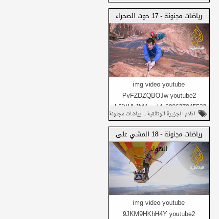
,
وثائقي
شارك على تويتر
رياضات مجنونة - 17 حوت الصحراء
شارك هذا مع
شارك في واتساب
أصدقائك
img video youtube
PvFZDZQBOJw youtube2
vb5jYHbJM4s ok1 698637945533
شارك على فيسبوك
,
افلام الجزيرة الوثائقية
رياضات مجنونة
ok2 no_video Daily1 no_video
,
Da...
وثائقي
شارك على تويتر
رياضات مجنونة - 18 المشي على
الهواء
شارك في واتساب
شارك هذا مع
أصدقائك
img video youtube
9JKM9HKhH4Y youtube2