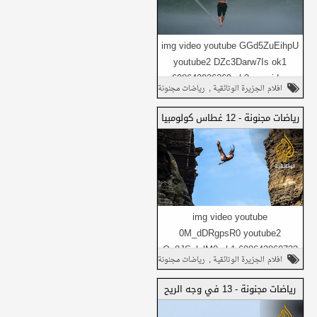
img video youtube GGd5ZuEihpU
youtube2 DZc3Darw7Is ok1
698642926269 ok2 no_video
شارك على فيسبوك
,
افلام الجزيرة الوثائقية
رياضات مجنونة
Daily1 no_video Daily...
,
وثائقي
شارك على تويتر
رياضات مجنونة - 12 غطاس كولومبيا
شارك هذا مع
شارك في واتساب
أصدقائك
img video youtube
0M_dDRgpsR0 youtube2
Qq8JSvlclM0 ok1 698642860733
شارك على فيسبوك
,
افلام الجزيرة الوثائقية
رياضات مجنونة
ok2 no_video Daily1 no_video
,
Daily...
وثائقي
شارك على تويتر
رياضات مجنونة - 13 في وجه الريح