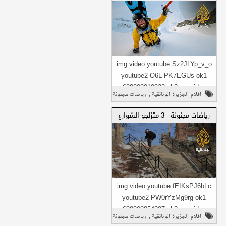
شارك هذا مع
أصدقائك
img video youtube Sz2JLYp_v_o
youtube2 O6L-PK7EGUs ok1
698909919933 ok2 no_video
شارك على فيسبوك
,
افلام الجزيرة الوثائقية
رياضات مجنونة
Daily1 no_video Daily...
,
وثائقي
شارك على تويتر
رياضات مجنونة - 3 متزلجو الشوارع
شارك هذا مع
شارك في واتساب
أصدقائك
img video youtube fEIKsPJ6bLc
youtube2 PW0rYzMg9rg ok1
698909854397 ok2 no_video
شارك على فيسبوك
,
افلام الجزيرة الوثائقية
رياضات مجنونة
Daily1 no_video Daily...