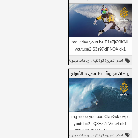
شارك هذا مع
شارك في واتساب
أصدقائك
img video youtube E1s7j6XIKNU
youtube2 S3s97xjPNQA ok1
698638076605 ok2 no_video
شارك على فيسبوك
,
افلام الجزيرة الوثائقية
رياضات مجنونة
Daily1 no_video Dail...
,
وثائقي
شارك على تويتر
رياضات مجنونة - 16 مصيدة الأمواج
شارك هذا مع
شارك في واتساب
أصدقائك
img video youtube Ck5KwkteApc
youtube2 _Q3HZZnVmu4 ok1
698638142141 ok2 no_video
شارك على فيسبوك
,
افلام الجزيرة الوثائقية
رياضات مجنونة
Daily1 no_video Dail...