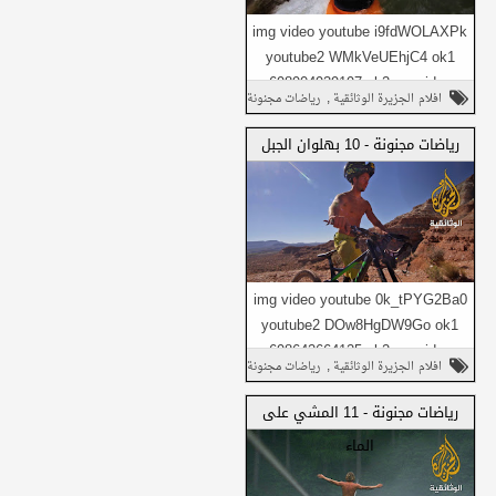
img video youtube i9fdWOLAXPk
youtube2 WMkVeUEhjC4 ok1
698904939197 ok2 no_video
شارك على فيسبوك
,
افلام الجزيرة الوثائقية
رياضات مجنونة
Daily1 no_video Daily...
,
وثائقي
شارك على تويتر
رياضات مجنونة - 10 بهلوان الجبل
شارك هذا مع
شارك في واتساب
أصدقائك
img video youtube 0k_tPYG2Ba0
youtube2 DOw8HgDW9Go ok1
698642664125 ok2 no_video
شارك على فيسبوك
,
افلام الجزيرة الوثائقية
رياضات مجنونة
Daily1 no_video Daily...
,
وثائقي
شارك على تويتر
رياضات مجنونة - 11 المشي على
الماء
شارك هذا مع
شارك في واتساب
أصدقائك