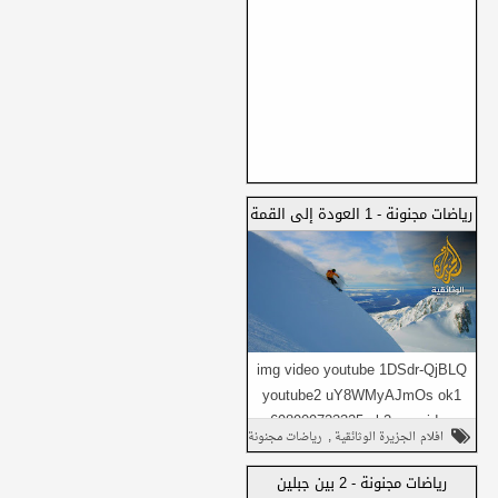
رياضات مجنونة - 1 العودة إلى القمة
img video youtube 1DSdr-QjBLQ
youtube2 uY8WMyAJmOs ok1
698909723325 ok2 no_video
,
افلام الجزيرة الوثائقية
رياضات مجنونة
Daily1 no_video Daily...
,
وثائقي
رياضات مجنونة - 2 بين جبلين