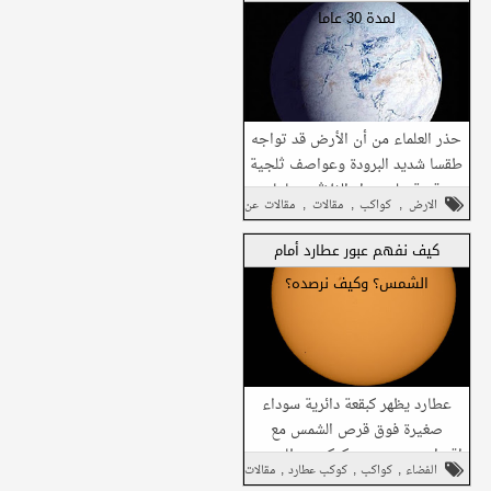
لمدة 30 عاما
شارك هذا مع
أصدقائك
حذر العلماء من أن الأرض قد تواجه
طقسا شديد البرودة وعواصف ثلجية
قوية على مدار الثلاثين عاما
شارك على فيسبوك
,
,
,
الارض
كواكب
مقالات
مقالات عن
القادمة، مع سيطرة "الحد الأدنى
للطاقة ال...
الطبيعة
شارك على تويتر
كيف نفهم عبور عطارد أمام
الشمس؟ وكيف نرصده؟
شارك في واتساب
شارك هذا مع
أصدقائك
عطارد يظهر كبقعة دائرية سوداء
صغيرة فوق قرص الشمس مع
اقتراب موعد عبور كوكب عطارد من
,
,
,
الفضاء
كواكب
كوكب عطارد
مقالات
أمام قرص الشمس، وانتشار صور
شارك على فيسبوك