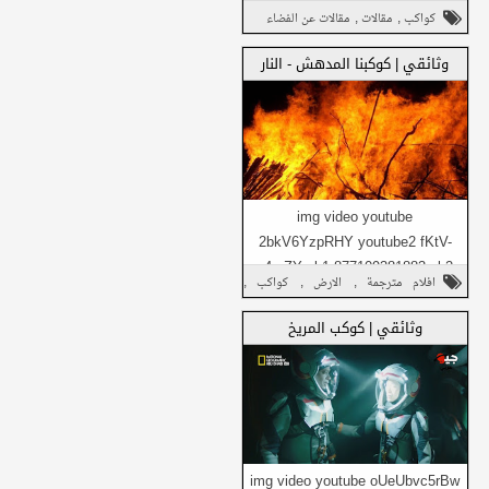
كوكبي يتكون من الشمس، وجميع ما
,
,
كواكب
مقالات
مقالات عن الفضاء
يدور حولها من أجرام بما فيها
شارك على تويتر
الأرض، والكواكب ...
وثائقي | كوكبنا المدهش - النار
شارك في واتساب
شارك هذا مع
أصدقائك
img video youtube
2bkV6YzpRHY youtube2 fKtV-
a4e-ZY ok1 877109381883 ok2
,
,
,
افلام مترجمة
الارض
كواكب
no_video Daily1 no_video ...
شارك على فيسبوك
وثائقي
وثائقي | كوكب المريخ
شارك على تويتر
شارك هذا مع
شارك في واتساب
أصدقائك
img video youtube oUeUbvc5rBw