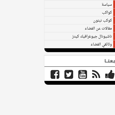
سياسة
كواكب
كوكب نبتون
مقالات عن الفضاء
ناشيونال جيوغرافيك كيدز
وثائقي الفضاء
بـعـنـــا