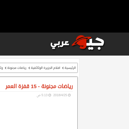
الرئيسية
افلام الجزيرة الوثائقية
رياضات مجنونة
وث
رياضات مجنونة - 15 قفزة العمر
25‏/4‏/2018
5:13 ص