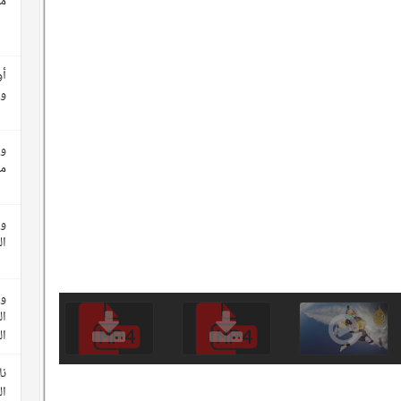
مع
أو
وأ
وث
م
وث
ال
وث
ال
ا
نا
ال