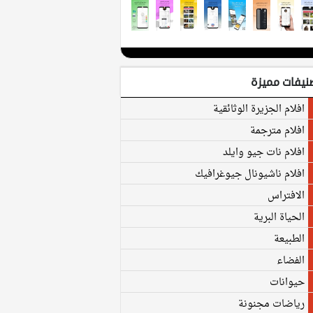
نيفات مميزة
افلام الجزيرة الوثائقية
افلام مترجمة
افلام نات جيو وايلد
افلام ناشيونال جيوغرافيك
الافتراس
الحياة البرية
الطبيعة
الفضاء
حيوانات
رياضات مجنونة