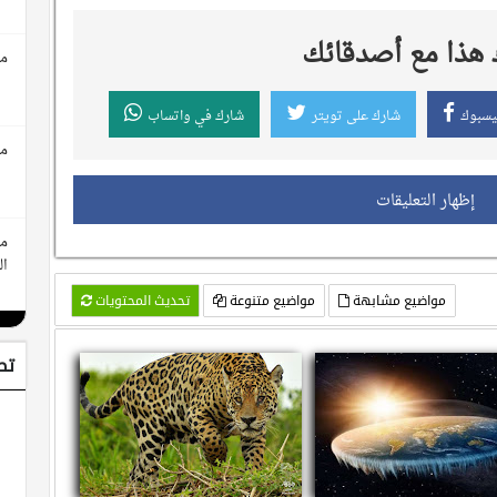
هذا مع أصدقائك
مع
يسبوك
شارك على تويتر
شارك في واتساب
مع
إظهار التعليقات
مع
ال
مواضيع مشابهة
مواضيع متنوعة
تحديث المحتويات
تط