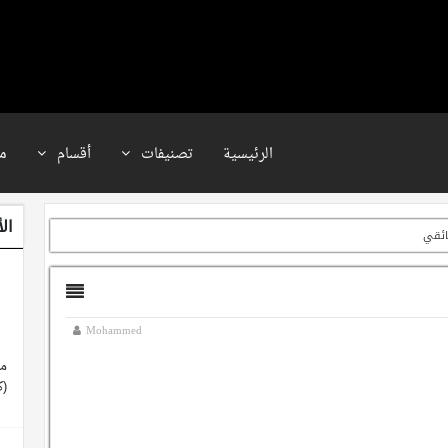
الرئيسية
تصنيفات
أقسام
م
ال
ائقي
Mohammed
مع
(ك