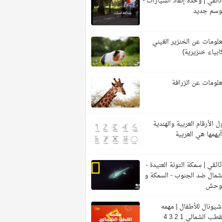
ائقي | وحدة إنقاذ السيارات -
وسم جديد
لومات عن الخنزير الغيني
ابياء خنزيرية)
لومات عن الزرافة
ل الأرقام العربية والهندية
يهمها هي العربية
ائقي | سمكة التونة العنيدة -
شمال ضد الجنوب - السمكة و
لوحش
شيونال للأطفال | مهمه
قطب الشمالي 1 2 3 4