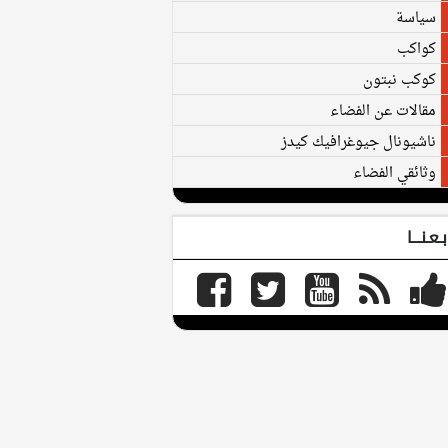
سياسة
كواكب
كوكب نبتون
مقالات عن الفضاء
ناشيونال جيوغرافيك كيدز
وثائقي الفضاء
بـعـنـــا