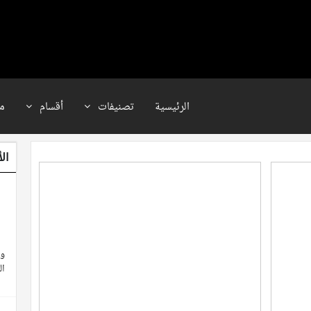
الرئيسية
تصنيفات
أقسام
م
ال
وث
ال