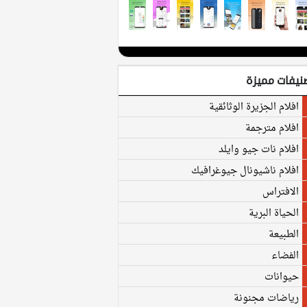
نيفات مميزة
افلام الجزيرة الوثائقية
افلام مترجمة
افلام نات جيو وايلد
افلام ناشيونال جيوغرافيك
الافتراس
الحياة البرية
الطبيعة
الفضاء
حيوانات
رياضات مجنونة