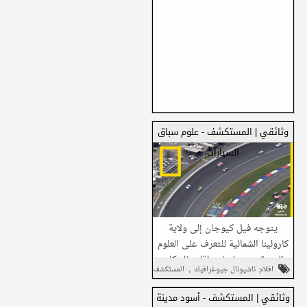
وثائقي | المستكشف - علوم سباق
السيارات
يتوجه فيل كيوجان إلى ولاية
كارولينا الشمالية للتعرف على العلوم
التي تعتمد عليها سباقات ناسكار.
,
افلام ناشيونال جيوغرافيك
المستكشف
يستكشف جاجو كوبر تضحية بشرية
,
,
جديدة مروعة. ...
سيارات
وثائقي
وثائقي | المستكشف - أسود مدينة