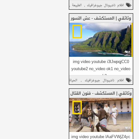
ok2 ...
,
,
افلام ناشيونال جيوغرافيك
الطبيعة
شارك على تويتر
,
المستكشف
وثائقي
وثائقي | المستكشف - عش النسور
شارك هذا مع
شارك في واتساب
أصدقائك
img video youtube i3lJwpqjCC0
youtube2 no_video ok1 no_video
شارك على فيسبوك
ok2 ...
,
افلام ناشيونال جيوغرافيك
الحياة
شارك على تويتر
,
,
,
البرية
الطبيعة
المستكشف
وثائقي
وثائقي | المستكشف - فنون القتال
شارك هذا مع
شارك في واتساب
القديمة
أصدقائك
img video youtube lAaFVWjZ4yc