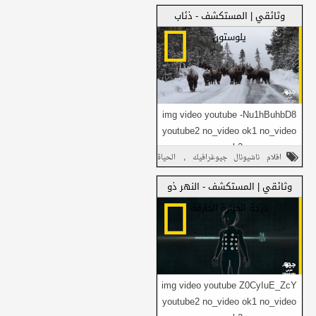
,
لتجلب لك العالم بشكل مختلف تم...
وثائقي
وثائقي | المستكشف - ذئاب
شارك على تويتر
يلوستون
شارك هذا مع
شارك في واتساب
أصدقائك
img video youtube -Nu1hBuhbD8
youtube2 no_video ok1 no_video
ok2 ...
,
افلام ناشيونال جيوغرافيك
الحياة
شارك على فيسبوك
,
,
البرية
المستكشف
وثائقي
وثائقي | المستكشف - النهر ذو
شارك هذا مع
شارك على تويتر
درجة الحرارة الحارقة
أصدقائك
شارك في واتساب
img video youtube Z0CyIuE_ZcY
youtube2 no_video ok1 no_video
شارك على فيسبوك