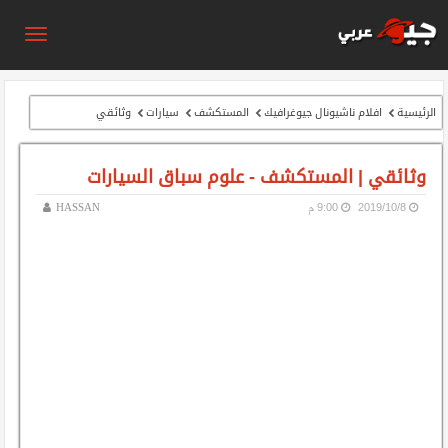
الرئيسية
افلام ناشيونال جيوغرافيك
المستكشف
سيارات
وثائقي
وثائقي | المستكشف - علوم سباق السيارات
8‏/10‏/2019
9:00 م
HASSAN