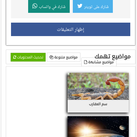
شارك على تويتر
شارك في واتساب
إظهار التعليقات
مواضيع تهمك
مواضيع متنوعة
تحديث المحتويات
مواضيع مشابهة
سم العقارب