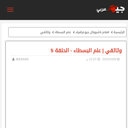
الرئيسية
افلام ناشيونال جيوغرافيك
علم البسطاء
وثائقي
وثائقي | علم البسطاء - الحلقة 5
8‏/10‏/2019
12:07 م
HASSAN