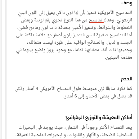
وصف
التماسيح الأمريكيّة تتميز بأن لها لون داكن يميل إلى اللون البنيّ
الزيتونيّ، وهناك
تماسيح
من هذا النوع تحوي بقع لونية وبعض
الخطوط والشرائط. وتتميز الأعين بحدقة ذات لون رماديّ فضيّ.
أما التماسيح صغيرة السن فتتميز بلون أصفر مع علامة داكنة على
الجسد والذيل. والصفائح الواقية على ظهره ليست متماثلة،
وجميعها ذات أنف متشابهة تماما، مع وجود بروز واضح بينهما في
مقدمة العينين.
الحجم
كما ذكرنا سابقًا فإن متوسط طول التمساح الأمريكي 4 أمتار ولكن
قد يصل في بعض الأحيان إلى 6 أمتار.
أماكن المعيشة والتوزيع الجغرافيّ
يعد التمساح الأكثر وجوداً في الشمال، حيث يوجد في البحيرات
الساحلية الضحلة، والأنهار والقنوات، والبحيرات الداخلية العميقة،