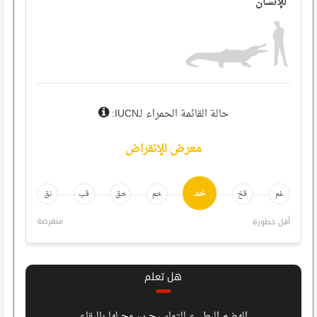
للإنسان
حالة القائمة الحمراء لـ
IUCN
:
معرض للإنقراض
خد
غم
قخ
خم
خق
قب
نق
منقرضة
أقل خطورة
هل تعلم
الهضم البطيء للتماسيح يسمح لها بالبقاء
التما