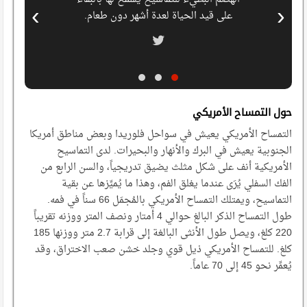
›
‹
ن
على قيد الحياة لعدة أشهر دون طعام.
حول التمساح الأمريكي
التمساح الأمريكي يعيش في سواحل فلوريدا وبعض مناطق أمريكا
الجنوبية يعيش في البرك والأنهار والبحيرات. لدى التماسيح
الأمريكية أنف على شكل مثلث يضيق تدريجياً، والسن الرابع من
الفك السفلي يُرَى عندما يغلق الفم، وهذا ما يُميِّزها عن بقية
التماسيح، ويمتلك التمساح الأمريكي بالمُجمَل 66 سناً في فمه.
طول التمساح الذكر البالغ حوالي 4 أمتار ونصف المتر ووزنه تقريباً
220 كلغ، ويصل طول الأنثى البالغة إلى قرابة 2.7 متر ووزنها 185
كلغ. للتمساح الأمريكي ذيل قوي وجلد خشن صعب الاختراق، وقد
يُعمِّر نحو 45 إلى 70 عاماً.