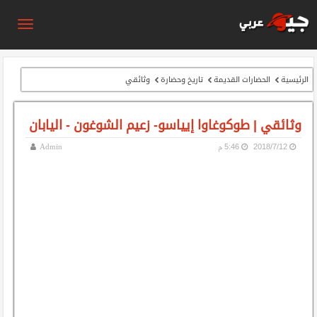
الرئيسية
الحضارات القديمة
تاريخ وحضارة
وثائقي
وثائقي | طوكوغاوا إيياسو- زعيم الشوغون - اليابان
12‏/7‏/2018
5:46 م
Admin