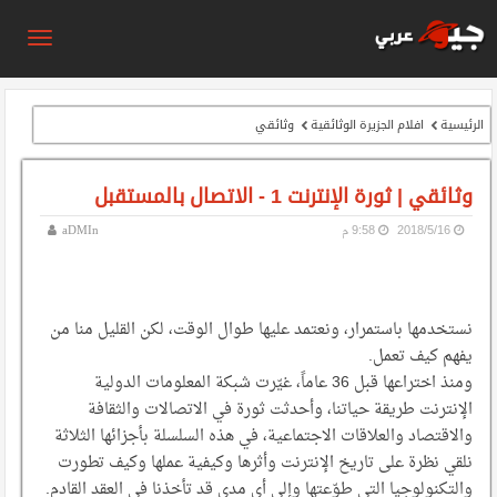
الرئيسية
افلام الجزيرة الوثائقية
وثائقي
وثائقي | ثورة الإنترنت 1 - الاتصال بالمستقبل
16‏/5‏/2018
9:58 م
aDMIn
نستخدمها باستمرار، ونعتمد عليها طوال الوقت، لكن القليل منا من
يفهم كيف تعمل.
ومنذ اختراعها قبل 36 عاماً، غيّرت شبكة المعلومات الدولية
الإنترنت طريقة حياتنا، وأحدثت ثورة في الاتصالات والثقافة
والاقتصاد والعلاقات الاجتماعية، في هذه السلسلة بأجزائها الثلاثة
نلقي نظرة على تاريخ الإنترنت وأثرها وكيفية عملها وكيف تطورت
والتكنولوجيا التي طوّعتها وإلى أي مدى قد تأخذنا في العقد القادم.