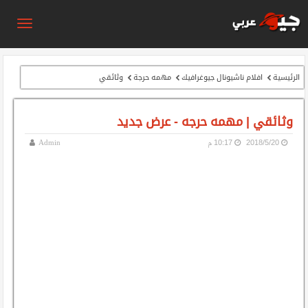
الرئيسية
افلام ناشيونال جيوغرافيك
مهمه حرجة
وثائقي
وثائقي | مهمه حرجه - عرض جديد
20‏/5‏/2018
10:17 م
Admin