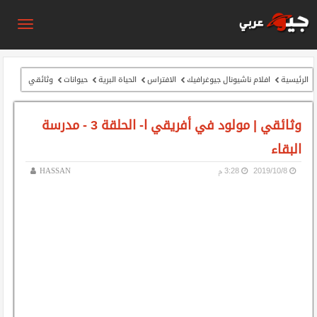
الرئيسية
افلام ناشيونال جيوغرافيك
الافتراس
الحياة البرية
حيوانات
وثائقي
وثائقي | مولود في أفريقي ا- الحلقة 3 - مدرسة
البقاء
8‏/10‏/2019
3:28 م
HASSAN