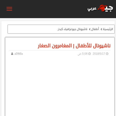
الرئيسية
أطفال
ناشيونال جيوغرافيك كيدز
ناشيونال للأطفال | المغامرون الصغار
17‏/5‏/2018
5:08 ص
aDMIn