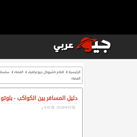
الرئيسية
افلام ناشيونال جيوغرافيك
الفضاء
سلسلة أ
الفضاء
دليل المسافر بين الكواكب - بلوتو 
23‏/4‏/2018
9:42 م