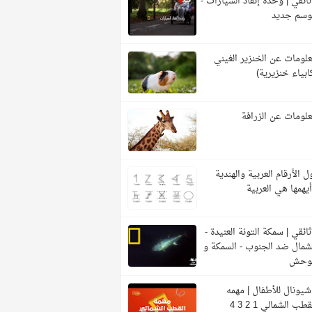
ائقي | وحدة إنقاذ السيارات -
وسم جديد
لومات عن الخنزير الغيني
ابياء خنزيرية)
لومات عن الزرافة
ل الأرقام العربية والهندية
يهمها هي العربية
ائقي | سمكة التونة العنيدة -
شمال ضد الجنوب - السمكة و
لوحش
شيونال للأطفال | مهمه
قطب الشمالي 1 2 3 4