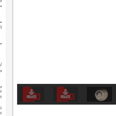
وث
م
مع
(ك
مع
أو
وأ
وث
ال
ا
نا
ال