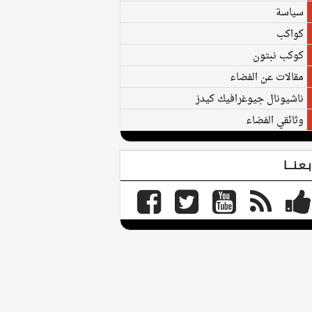
سياسة
كواكب
كوكب نبتون
مقالات عن الفضاء
ناشيونال جيوغرافيك كيدز
وثائقي الفضاء
بـعـنـــا