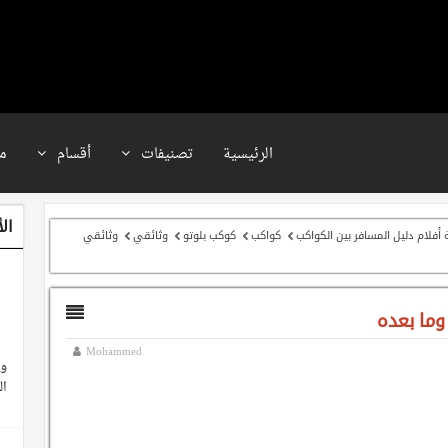
الرئيسية
تصنيفات
أقسام
م
ال
فلام دليل المسافر بين الكواكب
كواكب
كوكب بلوتو
وثائقي
وثائقي
وما بعده
Mohammed
وث
ال