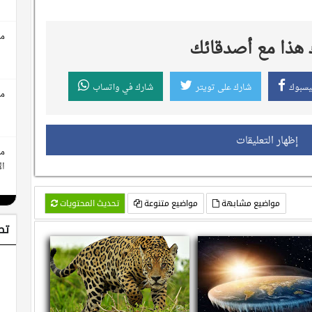
مع
هذا مع أصدقائك
يسبوك
شارك على تويتر
شارك في واتساب
مع
إظهار التعليقات
مع
ال
مواضيع مشابهة
مواضيع متنوعة
تحديث المحتويات
تط