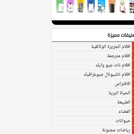
نيفات مميزة
افلام الجزيرة الوثائقية
افلام مترجمة
افلام نات جيو وايلد
افلام ناشيونال جيوغرافيك
الافتراس
الحياة البرية
الطبيعة
الفضاء
حيوانات
رياضات مجنونة