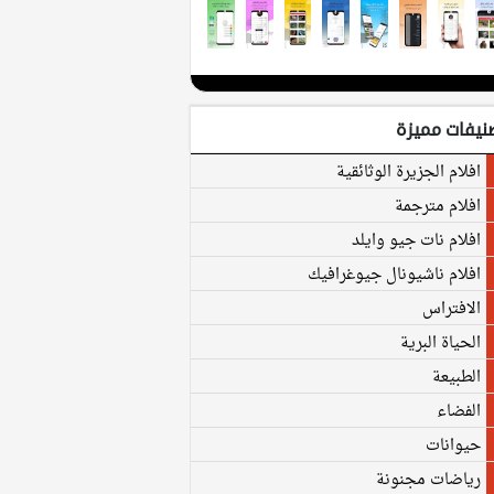
نيفات مميزة
افلام الجزيرة الوثائقية
افلام مترجمة
افلام نات جيو وايلد
افلام ناشيونال جيوغرافيك
الافتراس
الحياة البرية
الطبيعة
الفضاء
حيوانات
رياضات مجنونة