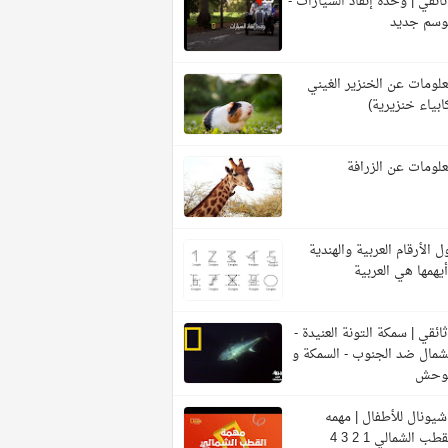
ائقي | وحدة إنقاذ السيارات -
وسم جديد
لومات عن الخنزير الغيني
ابياء خنزيرية)
لومات عن الزرافة
ل الأرقام العربية والهندية
يهمها هي العربية
ائقي | سمكة التونة العنيدة -
شمال ضد الجنوب - السمكة و
لوحش
شيونال للأطفال | مهمه
قطب الشمالي 1 2 3 4