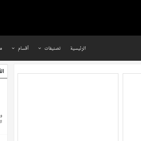
الرئيسية
تصنيفات
أقسام
م
ال
وث
ال