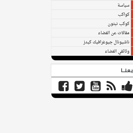
سياسة
كواكب
كوكب نبتون
مقالات عن الفضاء
ناشيونال جيوغرافيك كيدز
وثائقي الفضاء
بـعـنـــا