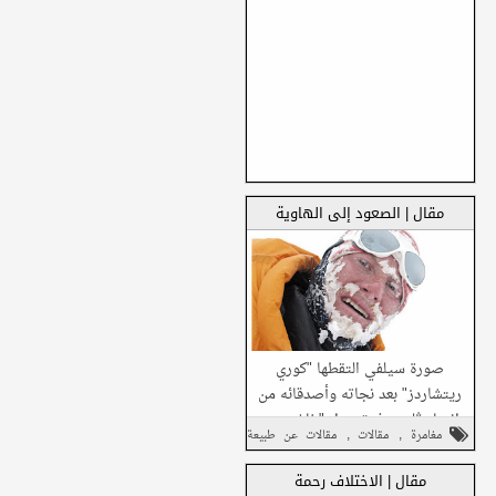
مقال | الصعود إلى الهاوية
صورة سيلفي التقطها "كوري
ريتشاردز" بعد نجاته وأصدقائه من
انهيار ثلجي فوق جبل "غاشربروم
,
,
مغامرة
مقالات
مقالات عن طبيعة
2" في باكستان بفضل هذه الصورة
...
البشر
مقال | الاختلاف رحمة