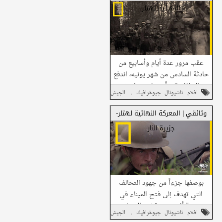
النهائية لهتلر
شارك على فيسبوك
عقب مرور عدة أيام وأسابيع من
شارك على تويتر
حادثة السادس من شهر يونيه، اندفع
الحلفاء إلى أوروبا عن طريق
شارك في واتساب
,
افلام ناشيونال جيوغرافيك
الجيش
شواطئ نورماندي. ولكن على الرغم
,
,
,
من تأمين السواحل،...
النازي
الحرب العالمية
النازية
حروب
وثائقي | المعركة النهائية لهتلر-
,
تاريخية
وثائقي
جزيرة النار
شارك هذا مع
أصدقائك
بوصفها جزءاً من جهود التحالف
التي تهدف إلى فتح الميناء في
مدينة أنتويرب يقضى الجيش
,
افلام ناشيونال جيوغرافيك
الجيش
الكندي الأول أسابيعَ لإخلاء شبه
شارك على فيسبوك