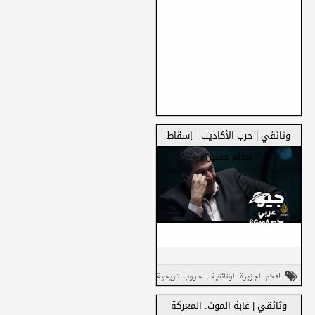
وثائقي | حرب الأكاذيب - إسقاط
صدام حسين
شارك هذا مع
,
افلام الجزيرة الوثائقية
حروب تاريخية
أصدقائك
,
,
سياسة
وثائقي
وثائقي | غابة الموت: المعركة