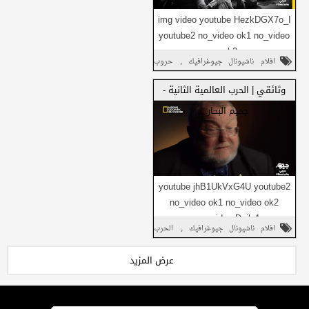
img video youtube HezkDGX7o_I
youtube2 no_video ok1 no_video
ok2 ...
,
افلام ناشيونال جيوغرافيك
حروب
شارك على فيسبوك
,
تاريخية
وثائقي
وثائقي | الحرب العالمية الثانية -
شارك هذا مع
شارك على تويتر
جحيم البحار...
أصدقائك
شارك في واتساب
youtube jhB1UkVxG4U youtube2
no_video ok1 no_video ok2
شارك على فيسبوك
no_video Daily1...
,
افلام ناشيونال جيوغرافيك
الحرب
شارك على تويتر
,
,
العالمية
حروب تاريخية
وثائقي
عرض المزيد
شارك هذا مع
شارك في واتساب
أصدقائك