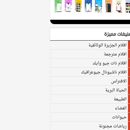
نيفات مميزة
افلام الجزيرة الوثائقية
افلام مترجمة
افلام نات جيو وايلد
افلام ناشيونال جيوغرافيك
الافتراس
الحياة البرية
الطبيعة
الفضاء
حيوانات
رياضات مجنونة