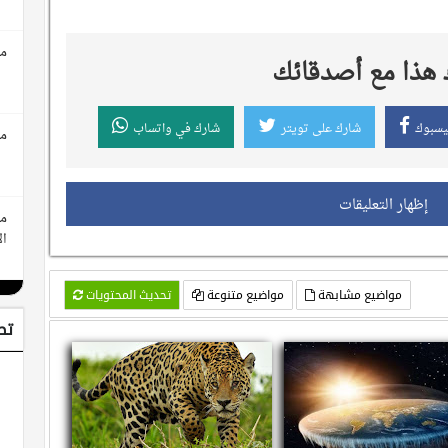
مع
هذا مع أصدقائك
يسبوك
شارك على تويتر
شارك في واتساب
مع
إظهار التعليقات
مع
ال
مواضيع مشابهة
مواضيع متنوعة
تحديث المحتويات
تط