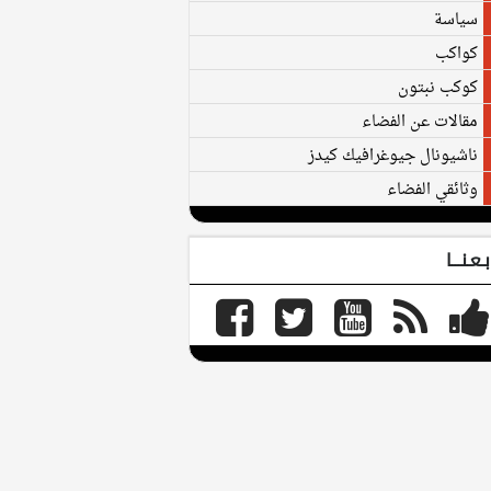
سياسة
كواكب
كوكب نبتون
مقالات عن الفضاء
ناشيونال جيوغرافيك كيدز
وثائقي الفضاء
بـعـنـــا