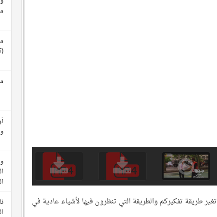
وث
م
مع
(ك
مع
أو
وأ
وث
ال
ا
ير طريقة تفكيركم والطريقة التي تنظرون فيها لأشياء عادية في
نا
ال