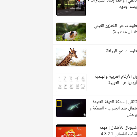
ائقي | وحدة إنقاذ السيارات -
وسم جديد
لومات عن الخنزير الغيني
ابياء خنزيرية)
لومات عن الزرافة
ل الأرقام العربية والهندية
يهمها هي العربية
ائقي | سمكة التونة العنيدة -
شمال ضد الجنوب - السمكة و
لوحش
شيونال للأطفال | مهمه
قطب الشمالي 1 2 3 4