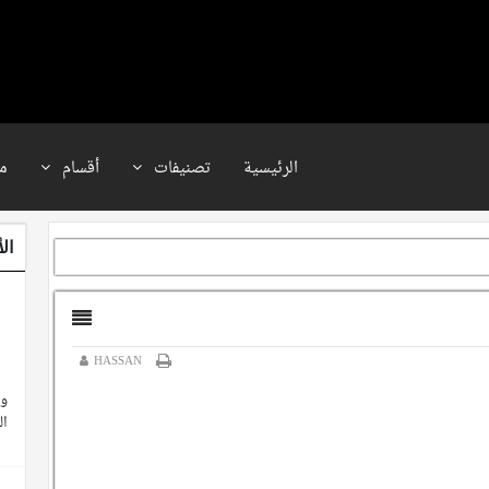
الرئيسية
تصنيفات
أقسام
م
ال
HASSAN
وث
ال