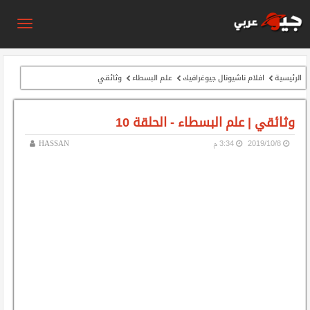
الرئيسية
افلام ناشيونال جيوغرافيك
علم البسطاء
وثائقي
وثائقي | علم البسطاء - الحلقة 10
8‏/10‏/2019
3:34 م
HASSAN