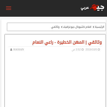
الرئيسية
افلام ناشيونال جيوغرافيك
وثائقي
وثائقي | المهن الخطيرة - راعي النعام
5‏/10‏/2019
3:52 ص
HASSAN