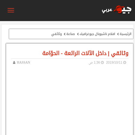
الرئيسية
افلام ناشيونال جيوغرافيك
صناعة
وثائقي
وثائقي | داخل الآلات الرائعة - الحوّامة
11‏/10‏/2019
1:36 ص
HASSAN