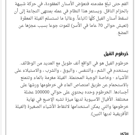
الفم حتى تبلغ مقدمته فتعوّض الأسنان المفقودة، في حركة شبيهة
بالحزام الناقل. ويستمر هذا النظام في عمله بمنتهى النجاعة إلى أن
تسقط أسنان الفيل كلّها ِتباعاً. وغالبا ما تستسلم الفيلة المعمَّرة
(تعيش حوالى 70 عاما في الأَسر) للموت جوعا بسبب عجزها عن
المضغ.
خرطوم الفيل
خرطوم الفيل هو في الواقع أنف طويل مع العديد من الوظائف.
يستخدم في الشم ، والتنفس ، والبوق ، والشرب ، والاستيلاء على
الأشياء - وخاصة الوجبة المحتملة. الفيلة مغرمة بالماء وتتمتع
بالاستحمام عن طريق امتصاص الماء في خرطومها ورشها على
أجسادها. الخرطوم وحده يحتوي على حوالي 100000 عضلة
مختلفة. الأفيال الآسيوية لديها ميزة تشبه الإصبع في نهاية
خرطومها والتي يمكن استخدامها لالتقاط الأشياء الصغيرة (الفيلة
الأفريقية لديها اثنين).
الأكل