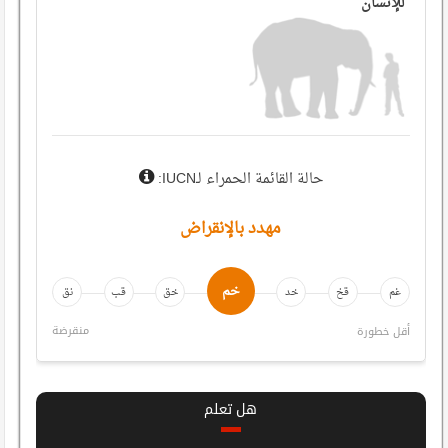
للإنسان
حالة القائمة الحمراء لـ
IUCN
:
مهدد بالإنقراض
خم
غم
قخ
خد
خق
قب
نق
منقرضة
أقل خطورة
هل تعلم