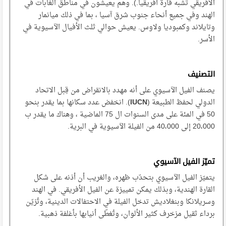
الأفريقي تشبه قارة أفريقيا.). وهم يعيشون في مناطق الغابات في
الهند وفي جميع أنحاء جنوب شرق آسيا ، بما في ذلك ميانمار
وتايلاند وكمبوديا ولاوس. يعيش حوالي ثلث الأفيال الآسيوية في
الأسر.
التصنيف
يصنف الفيل الآسيوي على أنه مهدد بالانقراض من قِبل الاتحاد
الدولي لحفظ الطبيعة (
IUCN
). انخفض عدد سكانها بما يقدر بنحو
50 في المئة على مدى السنوات ال 75 الماضية ، وهناك ما يقدر ب
20،000 إلى 40،000 من الفيلة الآسيوية في البرية.
تميّز الفيل الآسيوي
يتميّز الفيل الآسيوي بتحدّب ظهره، والغريب أن أذنه على شكل
القارة الهندية، وبذلك يمكن تمييزة عن الفيل الأفريقي. في الهند
وسريلانكا وبنغلاديش تدخل الفيلة في الاحتفالات الدينية، وتُزيّن
برداء ثقيل مزخرف كثير الألوان، وتُغطّى أنيابها بأغلفة ذهبية.