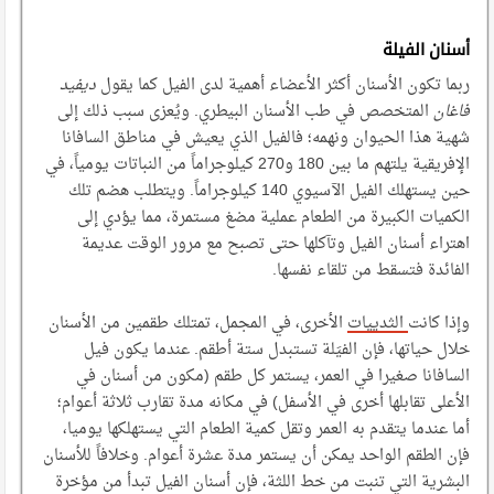
أسنان الفيلة
ربما تكون الأسنان أكثر الأعضاء أهمية لدى الفيل كما يقول
ديفيد
فاغان
المتخصص في طب الأسنان البيطري. ويُعزى سبب ذلك إلى
شهية هذا الحيوان ونهمه؛ فالفيل الذي يعيش في مناطق السافانا
الإفريقية يلتهم ما بين 180 و270 كيلوجراماً من النباتات يومياً، في
حين يستهلك الفيل الآسيوي 140 كيلوجراماً. ويتطلب هضم تلك
الكميات الكبيرة من الطعام عملية مضغ مستمرة، مما يؤدي إلى
اهتراء أسنان الفيل وتآكلها حتى تصبح مع مرور الوقت عديمة
الفائدة فتسقط من تلقاء نفسها.
وإذا كانت
الثدييات
الأخرى، في المجمل، تمتلك طقمين من الأسنان
خلال حياتها، فإن الفيَلة تستبدل ستة أطقم. عندما يكون فيل
السافانا صغيرا في العمر، يستمر كل طقم (مكون من أسنان في
الأعلى تقابلها أخرى في الأسفل) في مكانه مدة تقارب ثلاثة أعوام؛
أما عندما يتقدم به العمر وتقل كمية الطعام التي يستهلكها يوميا،
فإن الطقم الواحد يمكن أن يستمر مدة عشرة أعوام. وخلافاً للأسنان
البشرية التي تنبت من خط اللثة، فإن أسنان الفيل تبدأ من مؤخرة