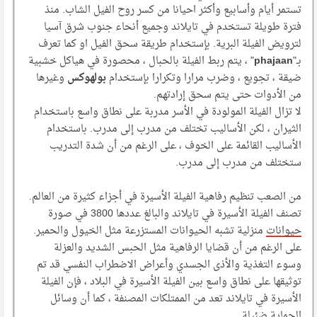
تستمر أيام وأسابيع وأكثر احيانا من كسر روح الفيل الشاب. منذ
فترة طويلة تستخدم في تايلاند وجميع أنحاء جنوب شرق آسيا
لترويض الفيلة البرية. بإستخدام طريقة سحق الفيل او كما تعرف
بـ"
phajaan
" ، يتم ربط الفيلة بالحبال ، محصورة في هياكل خشبية
ضيقة ، تجويع ، وضرب مرارا وتكرارا بإستخدام
بولهوكس
وغيرها
من الأدوات حتى يتم سحق إرادتهم.
لا تزال الفيلة المولودة في الأسر مدربة على نطاق واسع باستخدام
الثيران ، لكن الأساليب تختلف من مدرب إلى مدرب. باستخدام
الأساليب القائمة على الخوف ، على الرغم من أن شدة التدريب
ستختلف من مدرب إلى مدرب.
من الصعب تنظيم رفاهية الفيلة الأسيرة في أجزاء كثيرة من العالم.
تصنف الفيلة الأسيرة في تايلاند والبالغ عددها 3800 في صورة
حيوانات
منزلية تشبه الحيوانات المستزرعة مثل الخيول والحمير.
على الرغم من أن قضايا الرفاهية مثل الحبس الشديد والعزلة
وسوء التغذية والأذى الجسدي وأعراض الاضطراب النفسي قد تم
توثيقها على نطاق واسع بين الفيلة الأسيرة في البلاد ، فإن الفيلة
الأسيرة في تايلاند تعد من الممتلكات المصنفة ، كما أن وسائل
الحماية ضئيلة.