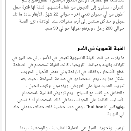
متماسكة مع صغارها ، ولكن الذكور البالغين ، المعروفين باسم
الثيران ، يميلون إلى التجول من تلقاء أنفسهم. الفيلة لها فترة حمل
أطول من أي حيوان ثديي آخر - حوالي 22 شهرًا. الأبقار عادة ما تلد
عجل واحد كل سنتين إلى أربع سنوات. عند الولادة ، تزن الفيلة
حوالي 200 رطل ، ويرتفع طولها حوالي 90 سم.
الفيلة الآسيوية في الأسر
ما يقرب من ثلث الفيلة الآسيوية تعيش في الأسر ، إلى حد كبير في
تايلاند والهند وميانمار. تاريخيا ، كانت الفيلة تستخدم في الصناعة
لقطع الأشجار ، وكذلك في الزراعة وفي بعض الأحيان الحروب.
بشكل متزايد ، يتم استخدامها في صناعة السياحة ، حيث يتم
تدريب العديد منها على العروض، ويقومون بركوب الخيل ،
والتفاعل عن كثب مع السياح . يتم ترويض الغالبية باستخدام
الأساليب القائمة على الخوف ، بما في ذلك باستخدام أداة تسمى
بولهوكس
"
bullhook
" - وهي عصا خشبية ذات خطاف معدني حاد
في النهاية.
ترهيب وتخويف الفيل هي العملية التقليدية - والوحشية - ربما