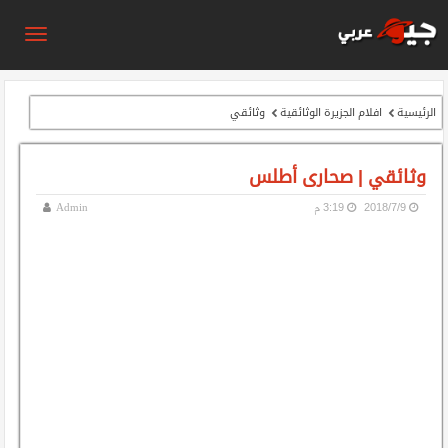
الرئيسية
افلام الجزيرة الوثائقية
وثائقي
وثائقي | صحارى أطلس
9‏/7‏/2018
3:19 م
Admin