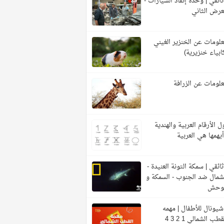
ائقي | وحدة إنقاذ السيارات -
عرض الثاني
لومات عن الخنزير الغيني
ابياء خنزيرية)
لومات عن الزرافة
ل الأرقام العربية والهندية
يهمها هي العربية
ائقي | سمكة التونة العنيدة -
شمال ضد الجنوب - السمكة و
لوحش
شيونال للأطفال | مهمه
قطب الشمالي 1 2 3 4