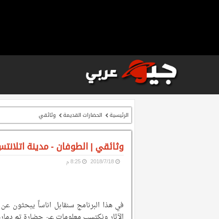
الرئيسية
الحضارات القديمة
وثائقي
وثائقي | الطوفان - مدينة اتلانت
18‏/7‏/2018
8:25 م
في هذا البرنامج سنقابل اناساً يبحثون ع
الآثار ونكتسب معلومات عن حضارة تم دمارها