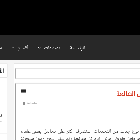
الرئيسية
تصنيفات
أقسام
م
ال
س الضائعة
Admin
وث
م
ن نوع جديد من التحديات. سنتعرف اكثر على تحاليل بعض علماء
 بفعل طوفان هائل، اباد كل معالمها ولم يبقى سوى رموز مدفونة