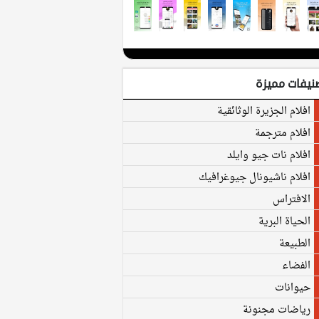
نيفات مميزة
افلام الجزيرة الوثائقية
افلام مترجمة
افلام نات جيو وايلد
افلام ناشيونال جيوغرافيك
الافتراس
الحياة البرية
الطبيعة
الفضاء
حيوانات
رياضات مجنونة