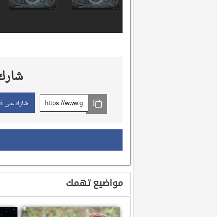
شارك 
شارك على ف
مواضيع تهمك