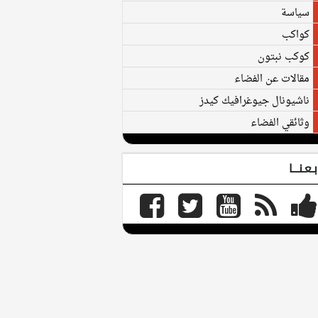
سياسة
كواكب
كوكب نبتون
مقالات عن الفضاء
ناشيونال جيوغرافيك كيدز
وثائقي الفضاء
بـعـنـــا