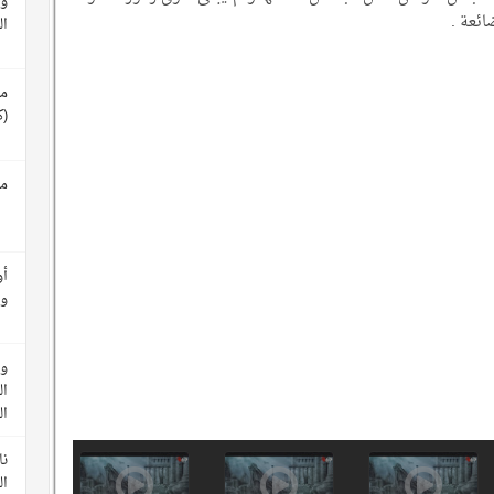
وث
ائعة .
ال
مع
(ك
مع
أو
وأ
وث
ال
ا
نا
ال