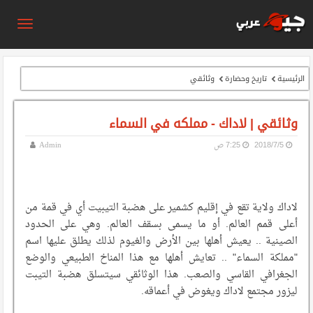
الرئيسية
تاريخ وحضارة
وثائقي
وثائقي | لاداك - مملكه في السماء
5‏/7‏/2018
7:25 ص
Admin
لاداك ولاية تقع في إقليم كشمير على هضبة التيبيت أي في قمة من
أعلى قمم العالم. أو ما يسمى بسقف العالم. وهي على الحدود
الصينية .. يعيش أهلها بين الأرض والغيوم لذلك يطلق عليها اسم
"مملكة السماء" .. تعايش أهلها مع هذا المناخ الطبيعي والوضع
الجغرافي القاسي والصعب. هذا الوثائقي سيتسلق هضبة التيبت
ليزور مجتمع لاداك ويغوض في أعماقه.