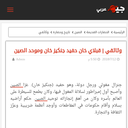
الرئيسية
الحضارات القديمة
الصين
تاريخ وحضارة
وثائقي
وثائقي | قبلاي خان حفيد جنكيز خان وموحد الصين
12‏/7‏/2018
5:50 م
Admin
جنرال مغولي ورجل دولة، وهو حفيد (جنكيز خان). غزا
الصين
وأصبح أول إمبراطور لسلالة المغول فيها، وكان يطمح للسيطرة على
العالم بأسره وكان من أهمّ إنجازاته توحيد
الصين
. حكم أراضيه
بسلام وأقام حكومات في المقاطعات وأوجد أنظمة ضريبية وعزّز
الثقافة والتجارة.