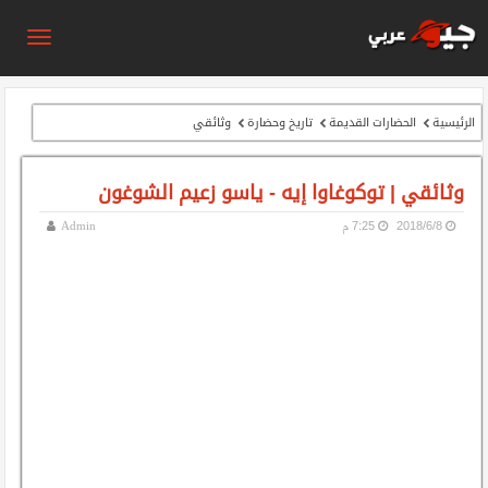
الرئيسية
الحضارات القديمة
تاريخ وحضارة
وثائقي
وثائقي | توكوغاوا إيه - ياسو زعيم الشوغون
8‏/6‏/2018
7:25 م
Admin