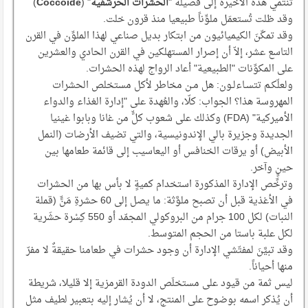
تنتمي هذه الأخيرة إلى فصيلة "
الحشرات الحرشفية
" (
Coccoide
)
وقد ظلت تُستعمَل ملوِّناً طبيعيا منذ قرون خلت.
وقد تمكّنَ الكيميائيون من ابتكار بديل صناعي لهذا الملوِّن في القرن
التاسع عشر، إلاّ أن إصرار المستهلكين في القرن الحادي والعشرين
على المكوِّنات "الطبيعية" أعاد الرواج لهذه الحشرات.
ولعلّكـم تتسـاءلـون: هل مـن مخاطر لأكل مستخلص الحشرات
المهروسة هذا؟ الجواب: كلّا، والعُهدة على "إدارة الغذاء والدواء
الأميركية" (FDA) وكذلك على شعوب كلٍّ من غانا وبابوا غينيا
الجديدة وجزيرة بالي الإندونيسية، والتي تضيف الأرضات (النمل
الأبيض) أو يرقات الخنافس أو اليعاسيب إلى قائمة طعامها بين
حينٍ وآخر.
وترخِّص الإدارة المذكورة استخدام كميةٍ لا بأس بها من الحشرات
في الأغذية قبل أن تصبح ملوَّثة: ما يصل إلى 60 حشرةِ مَنٍّ (قملة
النبات) لكل 100 جرام من البروكولي المجمّد أو 550 كِسْرة حشَرية
لكل علبة باستا من الحجم المتوسط.
وقد تبيَّنَ لمفتّشي الإدارة أن وجود حشرات في طعامنا حقيقةٌ لا مفرّ
منها أحياناً.
ليس ثمة من قيود على مستخلَص الدودة القرمزية إلا قليلا، شريطة
أن يُذكر اسمه بوضوح على المنتج، لا أن يُشار إليه بتعبير لطيف مثل