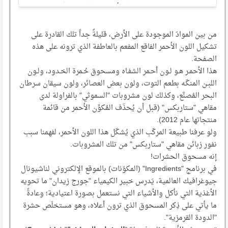
من بين الموادّ الموجودة على الأرض، قليلةٌ جداً تلك القادرة على
تشكيل اللون الأحمر الفاقع المفعم بالعاطفة الذي ترونه على هذه
الصفحة.
هذا الأحمـر هـو لـون أحـمر الشفـاه ومسحوق حُـمرة الخـدود، ولـون
اللبـن المنكّـه بطعم التوت، ولون بعض العصائر، ولون سيقان سرطان
البحر المُصنَّع، وكذلك لون مشروبات "السموثي" بالفراولة لدى
مقاهي "ستاربكس" (قبل أن يُحذَف المُكوِّن الأحمر من قائمة
منتجاتها عام 2012).
ولو عرفنا طبيعة المركّب الذي يُشكّل هذا اللون الأحمر، لفهمنا سبب
نفور زبائن مقاهي "ستاربكس" من تلك المشروبات.
إنه مسحوق الحشرات!
في برنامج "Ingredients" (المكوّنات) بالموقع الإلكتروني لناشيونال
جيوغرافيك العالمية، يَدرس خبير الكيمياء "جورج زيدان" ما تحويه
الأغذية التي نأكل والأشياء التي نستعمل بصورة اعتيادية؛ وعادةً
ما يأتي على ذِكر المسحوق الذي ترون أعلاه، وهو مستخلَص حشرة
"الدودة القرمزية".