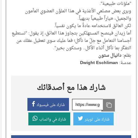
"ملوّنات طبيعية".
ويرى بعض مصنّعي الأغذية في هذا الملوِّن العضوي المأمون
والجميل، خياراً طبيعياً بديهياً.
لكن العائق لاستخدامه عادةً ما يكون نفسياً.
أما زيدان فينصح المستهلكين بتجاوز هذا العائق، إذ يقول: "تستطيع
أجسامنا التعامل مع جلّ ما نأكل؛ فما عليك سوى تعطيل عقلك عن
التفكّر بما تأكل أثناء الأكل.. وستكون بخير".
بقلم:
دانيال ستون
عدسة:
Dwight Eschliman
شارك هذا مع أصدقائك
شارك على فيسبوك
شارك على تويتر
شارك في واتساب