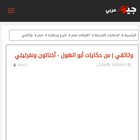
الرئيسية
الحضارات القديمة
اهرامات مصر
تاريخ وحضارة
مصر
وثائقي
وثائقي | من حكايات أبو الهول - أخناتون ونفرتيتي
17‏/6‏/2018
5:04 م
Admin