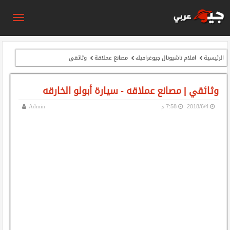
الرئيسية
افلام ناشيونال جيوغرافيك
مصانع عملاقة
وثائقي
وثائقي | مصانع عملاقه - سيارة أبولو الخارقه
4‏/6‏/2018
7:58 م
Admin