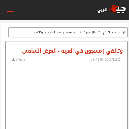
الرئيسية
افلام ناشيونال جيوغرافيك
مسجون في الغربة
وثائقي
وثائقي | مسجون في الغربه - العرض السادس
2‏/6‏/2018
9:44 م
Admin