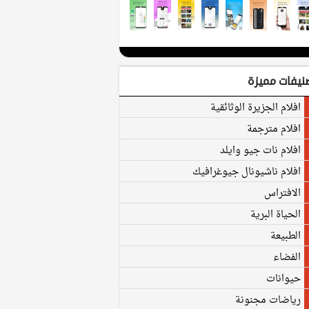
نيفات مميزة
افلام الجزيرة الوثائقية
افلام مترجمة
افلام نات جيو وايلد
افلام ناشيونال جيوغرافيك
الافتراس
الحياة البرية
الطبيعة
الفضاء
حيوانات
رياضات مجنونة