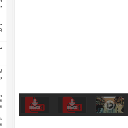
وث
م
مع
(ك
مع
أو
وأ
وث
ال
ا
نا
ال