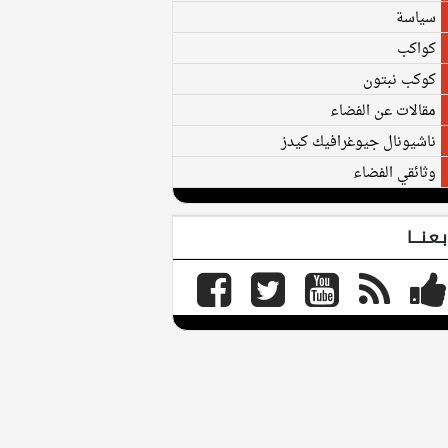
سياسة
كواكب
كوكب نبتون
مقالات عن الفضاء
ناشيونال جيوغرافيك كيدز
وثائقي الفضاء
بـعـنـــا