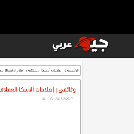
الرئيسية
إصلاحات ألاسكا العملاقة
افلام ناشيونال جي
وثائقي | إصلاحات ألاسكا العملاق
23‏/5‏/2018
10:44 م