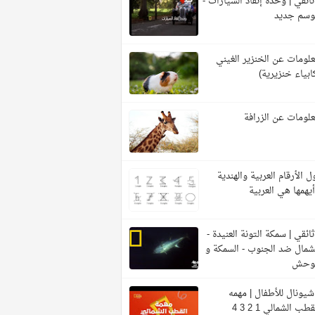
ائقي | وحدة إنقاذ السيارات -
وسم جديد
لومات عن الخنزير الغيني
ابياء خنزيرية)
لومات عن الزرافة
ل الأرقام العربية والهندية
يهمها هي العربية
ائقي | سمكة التونة العنيدة -
شمال ضد الجنوب - السمكة و
لوحش
شيونال للأطفال | مهمه
قطب الشمالي 1 2 3 4