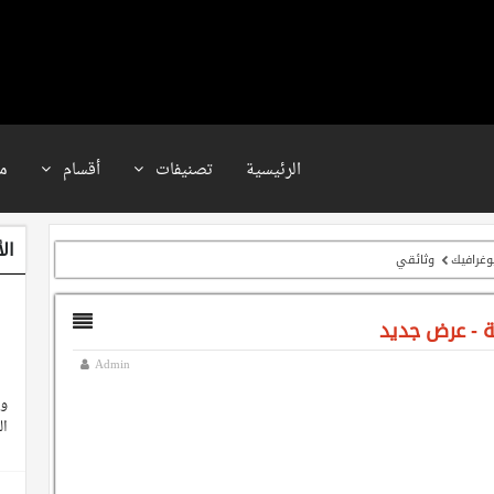
الرئيسية
تصنيفات
أقسام
م
ال
وغرافيك
وثائقي
ة - عرض جديد
Admin
وث
ال