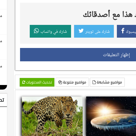
هذا مع أصدقائك
مع
يسبوك
شارك على تويتر
شارك في واتساب
مع
إظهار التعليقات
مق
مواضيع مشابهة
مواضيع متنوعة
تحديث المحتويات
تط