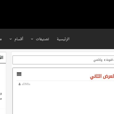
الرئيسية
تصنيفات
أقسام
م
ال
لتونة
وثائقي
لعرض الثاني
aDMIn
وث
م