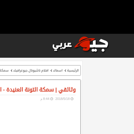
الرئيسية
اسماك
افلام ناشيونال جيوغرافيك
سمكة ا
وثائقي | سمكة التونة العنيدة - ا
18‏/5‏/2018
8:44 م