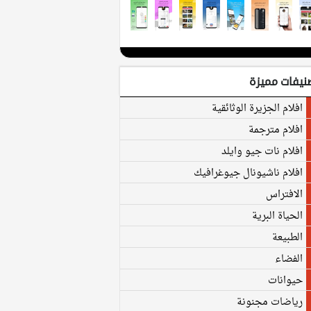
نيفات مميزة
افلام الجزيرة الوثائقية
افلام مترجمة
افلام نات جيو وايلد
افلام ناشيونال جيوغرافيك
الافتراس
الحياة البرية
الطبيعة
الفضاء
حيوانات
رياضات مجنونة