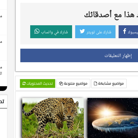
هذا مع أصدقائك
مع
يسبوك
شارك على تويتر
شارك في واتساب
مع
إظهار التعليقات
مع
ال
مواضيع مشابهة
مواضيع متنوعة
تحديث المحتويات
تط