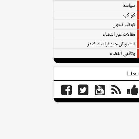
سياسة
كواكب
كوكب نبتون
مقالات عن الفضاء
ناشيونال جيوغرافيك كيدز
وثائقي الفضاء
بـعـنـــا