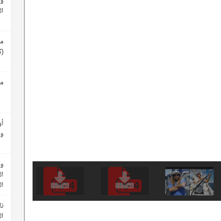
وث
ال
مع
(ك
مع
أو
وأ
وث
ال
ا
نا
ال