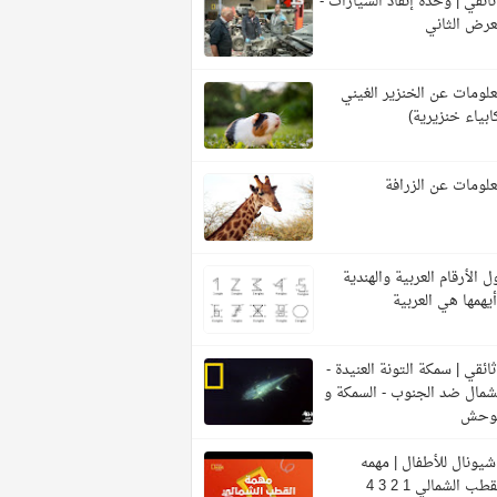
ائقي | وحدة إنقاذ السيارات -
عرض الثاني
لومات عن الخنزير الغيني
ابياء خنزيرية)
لومات عن الزرافة
ل الأرقام العربية والهندية
يهمها هي العربية
ائقي | سمكة التونة العنيدة -
شمال ضد الجنوب - السمكة و
لوحش
شيونال للأطفال | مهمه
قطب الشمالي 1 2 3 4