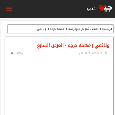
الرئيسية
افلام ناشيونال جيوغرافيك
مهمه حرجة
وثائقي
وثائقي | مهمه حرجه - العرض السابع
18‏/5‏/2018
8:38 م
aDMIn