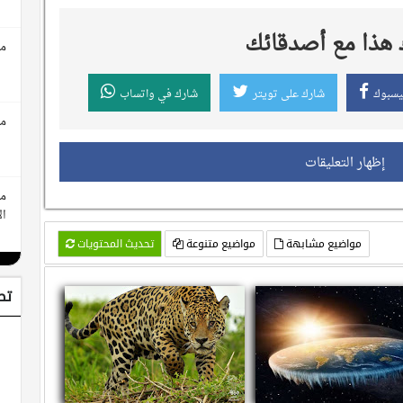
هذا مع أصدقائك
مع
يسبوك
شارك على تويتر
شارك في واتساب
مع
إظهار التعليقات
مع
ال
مواضيع مشابهة
مواضيع متنوعة
تحديث المحتويات
تط