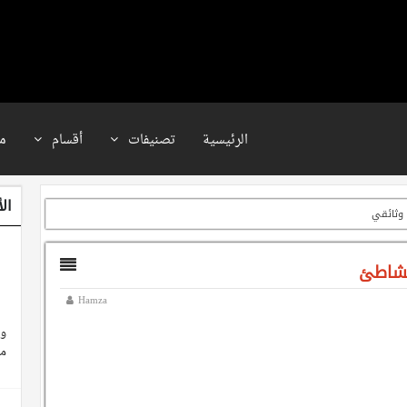
الرئيسية
تصنيفات
أقسام
م
ال
وثائقي
Hamza
وث
م