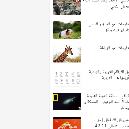
ائقي | وحدة إنقاذ السيارات -
عرض الثاني
لومات عن الخنزير الغيني
ابياء خنزيرية)
لومات عن الزرافة
ل الأرقام العربية والهندية
يهمها هي العربية
ائقي | سمكة التونة العنيدة -
شمال ضد الجنوب - السمكة و
لوحش
شيونال للأطفال | مهمه
قطب الشمالي 1 2 3 4