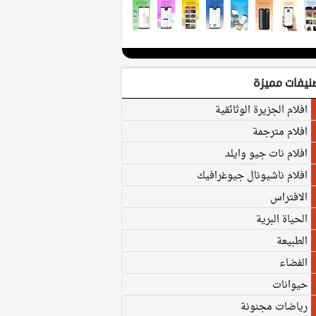
نيفات مميزة
افلام الجزيرة الوثائقية
افلام مترجمة
افلام نات جيو وايلد
افلام ناشيونال جيوغرافيك
الافتراس
الحياة البرية
الطبيعة
الفضاء
حيوانات
رياضات مجنونة