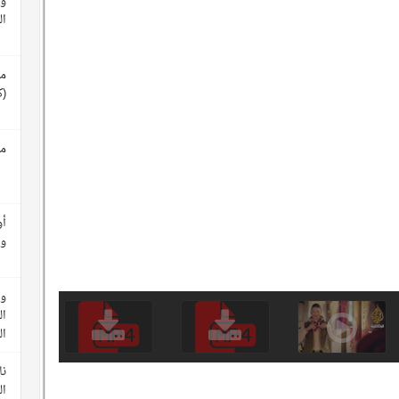
وث
ال
مع
(ك
مع
أو
وأ
وث
ال
ا
نا
ال