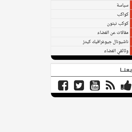
سياسة
كواكب
كوكب نبتون
مقالات عن الفضاء
ناشيونال جيوغرافيك كيدز
وثائقي الفضاء
بـعـنـــا