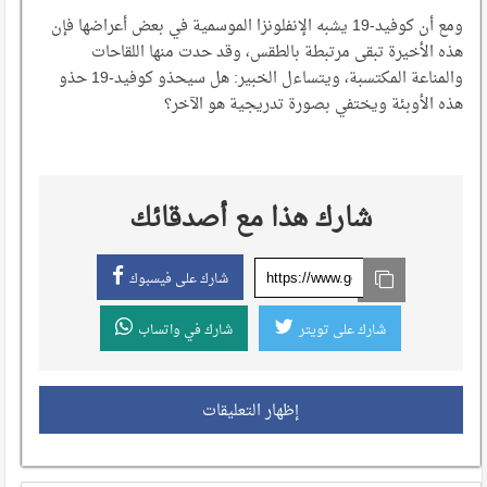
ومع أن كوفيد-19 يشبه الإنفلونزا الموسمية في بعض أعراضها فإن
هذه الأخيرة تبقى مرتبطة بالطقس، وقد حدت منها اللقاحات
والمناعة المكتسبة، ويتساءل الخبير: هل سيحذو كوفيد-19 حذو
هذه الأوبئة ويختفي بصورة تدريجية هو الآخر؟
شارك هذا مع أصدقائك
شارك على فيسبوك
شارك على تويتر
شارك في واتساب
إظهار التعليقات