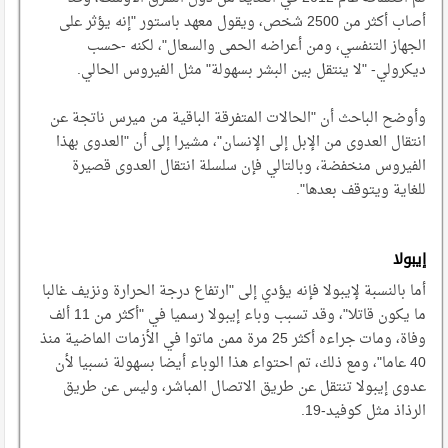
أصاب أكثر من 2500 شخص، ويقول معهد باستور "إنه يؤثر على
الجهاز التنفسي، ومن أعراضه الحمى والسعال"، لكنه -حسب
ديكرولي- "لا ينتقل بين البشر بسهولة" مثل الفيروس الحالي.
وأوضح الباحث أن "الحالات المتفرقة الباقية من ميرس ناتجة عن
انتقال العدوى من الإبل إلى الإنسان"، مشيرا إلى أن "العدوى بهذا
الفيروس منخفضة، وبالتالي فإن سلسلة انتقال العدوى قصيرة
للغاية ويتوقف بعدها".
إيبولا
أما بالنسبة لإيبولا فإنه يؤدي إلى "ارتفاع درجة الحرارة ونزيف غالبا
ما يكون قاتلا"، وقد تسبب وباء إيبولا رسميا في "أكثر من 11 ألف
وفاة، ومات جراءه أكثر 25 مرة ممن ماتوا في الأزمات الماضية منذ
40 عاما"، ومع ذلك، تم احتواء هذا الوباء أيضا بسهولة نسبيا لأن
عدوى إيبولا تنتقل عن طريق الاتصال المباشر، وليس عن طريق
الرذاذ مثل كوفيد-19.