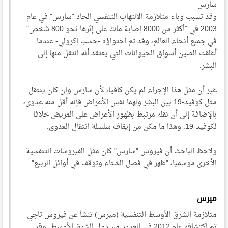
سارس
وقد تسبب وباء متلازمة الالتهاب التنفسي الحاد "سارس" في عام
2003 في "أكثر من 8000 إصابة مات على إثرها نحو 800 شخص"
في جميع أنحاء العالم، وقد تم احتواؤه -حسب إكرولي- عندما
أغلقت الصين أسواق الحيوانات التي يعتقد أنه انتقل منها إلى
البشر.
غير أن مثل هذا الإجراء لم يكن كافيا، لأن سارس وإن كان ينتقل
مثل كوفيد-19 بين البشر ولهما نفس الأعراض فإنه أقل منه عدوى،
بالإضافة إلى أن نقله مرتبط بظهور الأعراض على المريض خلافا
لكوفيد-19، وهذا ما مكن من إيقاف سلسلة انتقال العدوى.
ولاحظ الباحث أن فيروس "سارس" كان مثل الفيروسات التنفسية
الأخرى موسميا، "ظهر في فصل الشتاء وتوقف في أوائل الربيع".
ميرس
متلازمة الشرق الأوسط التنفسية (ميرس) تنشأ عن فيروس تاجي
تم اكتشافه عام 2012 في العديد من دول الشرق الأوسط، وقد