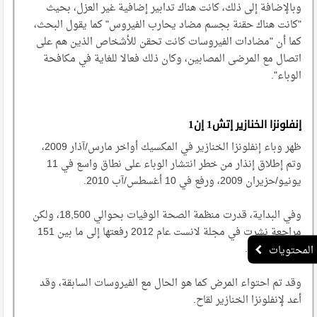
وبالإضافة إلى ذلك، كانت هناك تدابير إضافية غير العزل، بحيث
"كانت هناك حقنة بجسم مضاد يحارب الفيروس" كما يقول البحث،
كما أن "مضادات الفيروسات كانت تحقن للأشخاص الذين هم على
اتصال مع المرضى المصابين، وكان ذلك فعالا للغاية في مكافحة
الوباء".
إنفلونزا الخنازير إتش1 إن1
ظهر وباء إنفلونزا الخنازير في المكسيك أواخر مارس/آذار 2009،
وتم إطلاق إنذار من خطر انتشار الوباء على نطاق واسع في 11
يونيو/حزيران 2009، ورفع في 10 أغسطس/آب 2010.
وفي البداية، قدرت منظمة الصحة الوفيات بحوالي 18,500، ولكن
مراجعة نشرت في مجلة لانست عام 2012 رفعتها إلى ما بين 151
ألفا و575 ألفا.
وقد تم احتواء المرض كما هو الحال مع الفيروسات السابقة، وقد
أعد لإنفلونزا الخنازير لقاح.