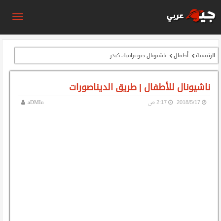
الرئيسية
أطفال
ناشيونال جيوغرافيك كيدز
ناشيونال للأطفال | طريق الديناصورات
17‏/5‏/2018
2:17 ص
aDMIn