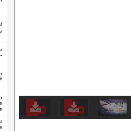
مع
أو
وأ
وث
م
وث
ال
وث
ال
ا
نا
ال