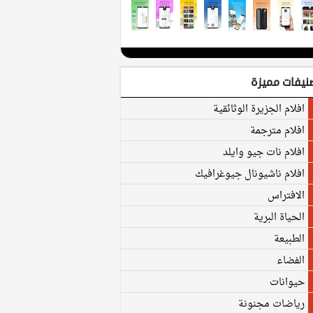
نيفات مميزة
افلام الجزيرة الوثائقية
افلام مترجمة
افلام نات جيو وايلد
افلام ناشيونال جيوغرافيك
الافتراس
الحياة البرية
الطبيعة
الفضاء
حيوانات
رياضات مجنونة