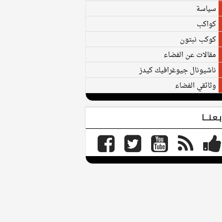
سياسة
كواكب
كوكب نبتون
مقالات عن الفضاء
ناشيونال جيوغرافيك كيدز
وثائقي الفضاء
بـعـنـــا