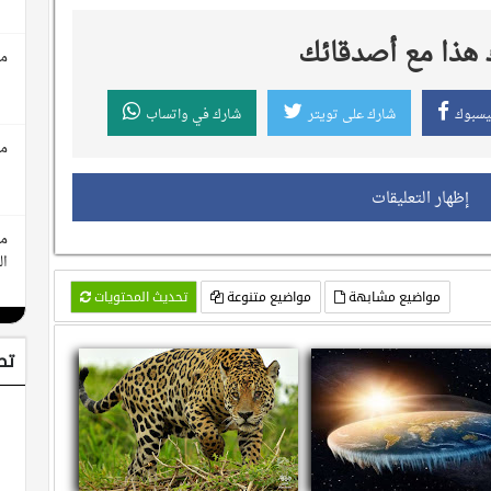
هذا مع أصدقائك
مع
يسبوك
شارك على تويتر
شارك في واتساب
مع
إظهار التعليقات
مع
ال
مواضيع مشابهة
مواضيع متنوعة
تحديث المحتويات
تط