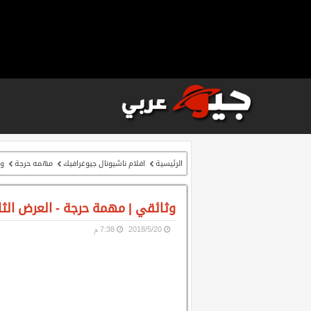
الرئيسية
افلام ناشيونال جيوغرافيك
مهمه حرجة
وث
وثائقي | مهمة حرجة - العرض الثا
20‏/5‏/2018
7:38 م