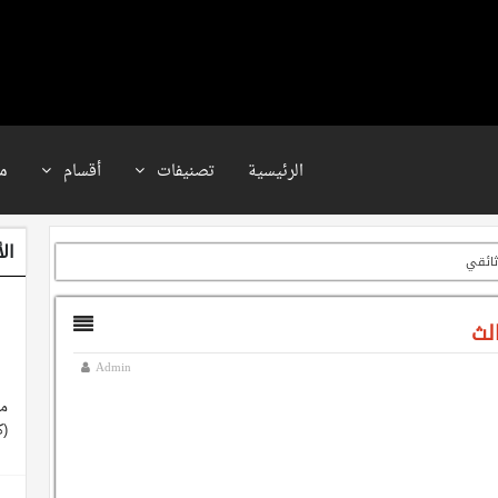
الرئيسية
تصنيفات
أقسام
م
ال
ائقي
لث
Admin
مع
(ك