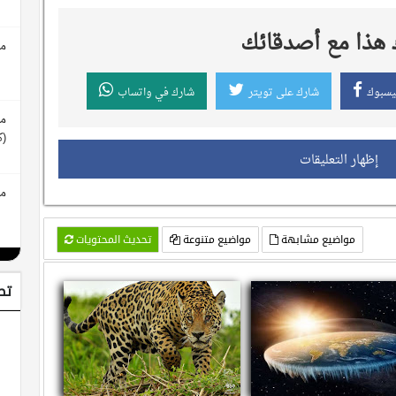
هذا مع أصدقائك
مع
يسبوك
شارك على تويتر
شارك في واتساب
مع
(ك
إظهار التعليقات
مع
مواضيع مشابهة
مواضيع متنوعة
تحديث المحتويات
تط