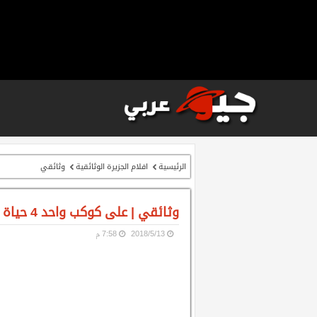
الرئيسية
افلام الجزيرة الوثائقية
وثائقي
وثائقي | على كوكب واحد 4 حياة في العراء
13‏/5‏/2018
7:58 م