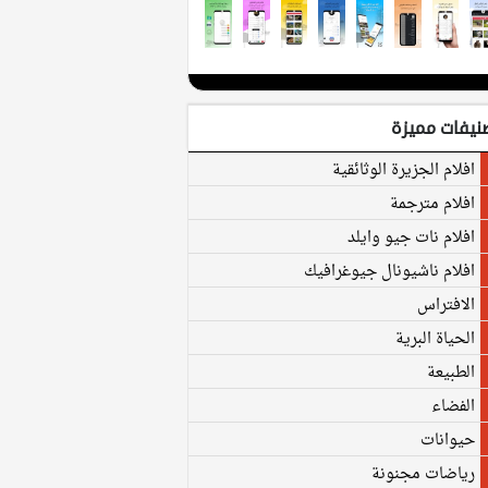
نيفات مميزة
افلام الجزيرة الوثائقية
افلام مترجمة
افلام نات جيو وايلد
افلام ناشيونال جيوغرافيك
الافتراس
الحياة البرية
الطبيعة
الفضاء
حيوانات
رياضات مجنونة