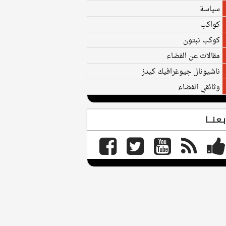
سياسة
كواكب
كوكب نبتون
مقالات عن الفضاء
ناشيونال جيوغرافيك كيدز
وثائقي الفضاء
بـعـنـــا